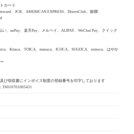
トカード
tercard、JCB、AMERICAN EXPRESS、DinersClub、銀聯、
rd
d払い、auPay、楽天Pay、メルペイ、ALIPAY、WeChat Pay、クイック
uica、Kitaca、TOICA、manaca、ICOCA、SUGOCA、nimoca、はやか
ー
及び領収書にインボイス制度の登録番号を印字しております
6010701005431