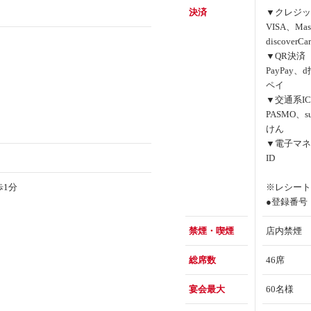
決済
▼クレジッ
VISA、Mas
discoverCa
▼QR決済
PayPay、
ペイ
▼交通系IC
PASMO、s
けん
▼電子マネ
ID
歩1分
※レシート
●登録番号：T
禁煙・喫煙
店内禁煙
総席数
46席
宴会最大
60名様