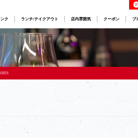
P
リンク
ランチ/テイクアウト
店内雰囲気
クーポン
ブ
SHES